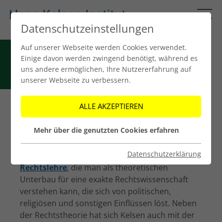
Datenschutzeinstellungen
Auf unserer Webseite werden Cookies verwendet.
DAS WERK -
Einige davon werden zwingend benötigt, während es
ALLGEMEINES
uns andere ermöglichen, Ihre Nutzererfahrung auf
unserer Webseite zu verbessern.
ALLE AKZEPTIEREN
Hans Kelsens Werk ist vielfältig, wird weltweit
Mehr über die genutzten Cookies erfahren
rezipiert und hat bis heute nichts an Aktualität
verloren. Das Herzstück seines
Datenschutzerklärung
wissenschaftlichen Schaffens ist die
Reine
Rechtslehre
, die man als theoretischen
Unterbau für eine exakte Rechtswissenschaft
verstehen kann, die sich von politischen,
religiösen und sonstigen Einflüssen löst. Neben
der Rechtstheorie hat sich Kelsen auch mit der