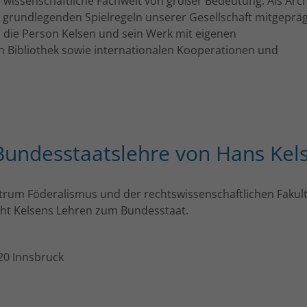
e wissenschaftliche Fachwelt von großer Bedeutung. Als Arch
 grundlegenden Spielregeln unserer Gesellschaft mitgepräg
m die Person Kelsen und sein Werk mit eigenen
en Bibliothek sowie internationalen Kooperationen und
 Bundesstaatslehre von Hans Kel
trum Föderalismus und der rechtswissenschaftlichen Fakult
cht Kelsens Lehren zum Bundesstaat.
020 Innsbruck