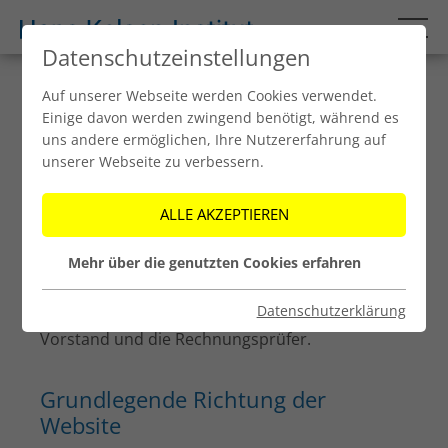
Datenschutzeinstellungen
Auf unserer Webseite werden Cookies verwendet.
Impressum
Einige davon werden zwingend benötigt, während es
uns andere ermöglichen, Ihre Nutzererfahrung auf
Rechtsform und Organe
unserer Webseite zu verbessern.
ALLE AKZEPTIEREN
Das Hans Kelsen-Institut ist eine Bundesstiftung
im Sinne des Bundesstiftungs- und -
Mehr über die genutzten Cookies erfahren
fondsgesetzes, BGBl. I Nr. 160/2015, idgF. Die
Organe des Instituts sind laut Stiftsbrief der
Datenschutzerklärung
Präsident, das Kuratorium, der Aufsichtsrat, der
Vorstand und die Rechnungsprüfer.
Grundlegende Richtung der
Website