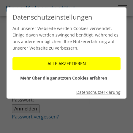
Datenschutzeinstellungen
Auf unserer Webseite werden Cookies verwendet.
Login
Einige davon werden zwingend benötigt, während es
Benutzeranmeldung
uns andere ermöglichen, Ihre Nutzererfahrung auf
unserer Webseite zu verbessern.
Bitte geben Sie Ihren Benutzernamen und Ihr
Passwort ein, um sich an der Website
ALLE AKZEPTIEREN
anzumelden.
Anmelden
Mehr über die genutzten Cookies erfahren
Benutzername:
Datenschutzerklärung
Passwort:
Passwort vergessen?